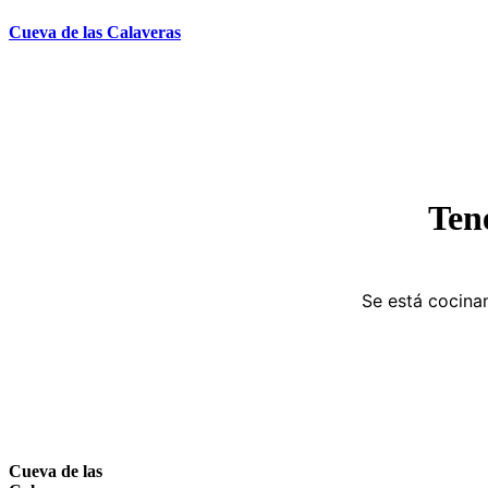
Ir
Cueva de las Calaveras
al
contenido
Ten
Se está cocinan
Cueva de las