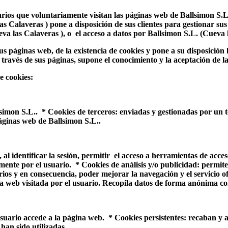
uarios que voluntariamente visitan las páginas web de Ballsimon S
Calaveras ) pone a disposición de sus clientes para gestionar sus ser
 las Calaveras ), o el acceso a datos por Ballsimon S.L. (Cueva la
s páginas web, de la existencia de cookies y pone a su disposición l
 través de sus páginas, supone el conocimiento y la aceptación de la
de cookies:
simon S.L.. * Cookies de terceros: enviadas y gestionadas por un t
 páginas web de Ballsimon S.L..
, al identificar la sesión, permitir el acceso a herramientas de acc
iamente por el usuario. * Cookies de análisis y/o publicidad: permit
arios y en consecuencia, poder mejorar la navegación y el servicio
ina web visitada por el usuario. Recopila datos de forma anónima co
suario accede a la página web. * Cookies persistentes: recaban y 
 han sido utilizadas.