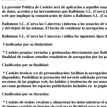
La presente Política de Cookies será de aplicación a aquellos us
de datos, acceden a las herramientas que Ballsimon S.L. (Cueva las 
web que implique la comunicación de datos a Ballsimon S.L. (Cueva
Ballsimon S.L. (Cueva las Calaveras ) informa a los usuarios de su
y del objeto de las mismas. El hecho de continuar la navegación a
Ballsimon S.L. (Cueva las Calaveras ) utiliza los siguientes tipos 
Clasificadas por su titularidad:
* Cookies propias: enviadas y gestionadas directamente por Ball
finalidad de realizar estudios estadísticos de navegación por las
Clasificadas por su finalidad:
* Cookies técnicas y/o de personalización: facilitan la navegación
disponibles. Posibilitan la prestación del servicio solicitado prev
secciones de las páginas web, los hábitos y tendencias de sus usu
así como gestionar los espacios publicitarios incluidos en la pág
Clasificadas por su duración:
* Cookies de sesión: recaban y almacenan los datos mientras el u
de tiempo variable en función de cuál sea la finalidad para la que