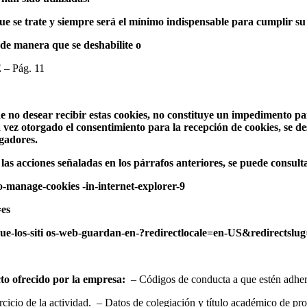
ue se trate y siempre será el mínimo indispensable para cumplir su
de manera que se deshabilite o
 – Pág. 11
de no desear recibir estas cookies, no constituye un impedimento pa
 vez otorgado el consentimiento para la recepción de cookies, se de
egadores.
las acciones señaladas en los párrafos anteriores, se puede consult
-manage-cookies -in-internet-explorer-9
=es
-que-los-siti os-web-guardan-en-?redirectlocale=en-US&redirectsl
cto ofrecido por la empresa:
– Códigos de conducta a que estén adhe
jercicio de la actividad. – Datos de colegiación y título académico de p